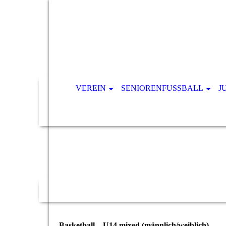
VEREIN
SENIORENFUSSBALL
J
Basketball – U14 mixed (männlich/weiblich)